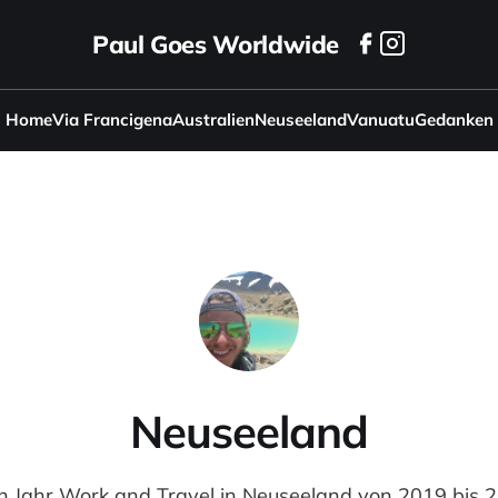
Paul Goes Worldwide
Home
Via Francigena
Australien
Neuseeland
Vanuatu
Gedanken
Neuseeland
n Jahr Work and Travel in Neuseeland von 2019 bis 