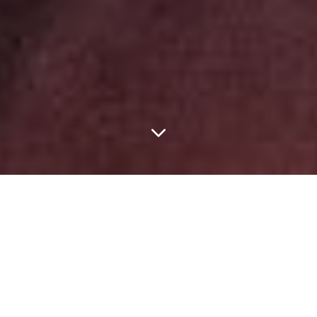
Die einzige unmögliche Reise ist
die, die du niemals beginnst — Tony
Robbins