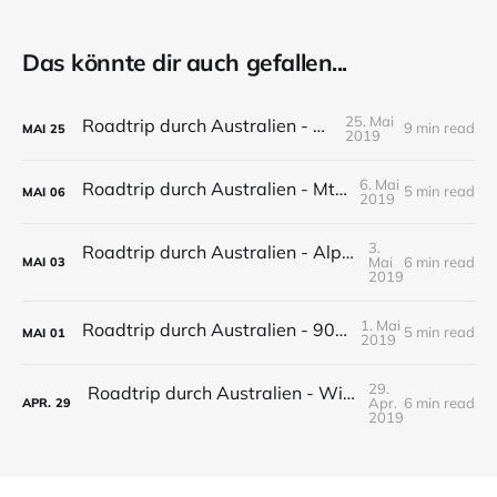
Das könnte dir auch gefallen...
25. Mai
Roadtrip durch Australien - Canberra
9 min read
MAI
25
2019
6. Mai
Roadtrip durch Australien - Mt Kosciuszko
5 min read
MAI
06
2019
3.
Roadtrip durch Australien - Alpine National Park
Mai
6 min read
MAI
03
2019
1. Mai
Roadtrip durch Australien - 90 Mile Beach
5 min read
MAI
01
2019
29.
Roadtrip durch Australien - Wilsons Promontory National Park
Apr.
6 min read
APR.
29
2019