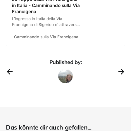
in Italia - Camminando sulla Via
Francigena
L’ingresso in Italia della Via
Francigena di Sigerico e’ attraverso
il Passo del Gran San Bernardo.
Dopo aver ammirato le
Camminando sulla Via Francigena
cristina
bellezze della Val
Published by:
Das könnte dir auch gefallen...