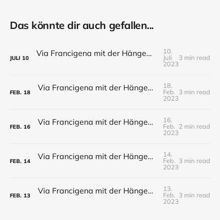
Das könnte dir auch gefallen...
10.
Via Francigena mit der Hängematte - Tag 19 - Wald von Pontremolli bis Fornoli
Juli
3 min read
JULI
10
2023
18.
Via Francigena mit der Hängematte - Tag 18 - Berceto bis Wald von Pontremoli
Feb.
3 min read
FEB.
18
2023
16.
Via Francigena mit der Hängematte - Tag 17 - Casola Vila bis Berceto
Feb.
2 min read
FEB.
16
2023
14.
Via Francigena mit der Hängematte - Tag 16 - Pianezza bis Casola Vila
Feb.
3 min read
FEB.
14
2023
13.
Via Francigena mit der Hängematte - Tag 15 - Fidenza bis Pianezza
Feb.
3 min read
FEB.
13
2023