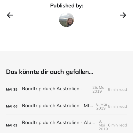
Published by:
Das könnte dir auch gefallen...
25. Mai
Roadtrip durch Australien - Canberra
9 min read
MAI
25
2019
6. Mai
Roadtrip durch Australien - Mt Kosciuszko
5 min read
MAI
06
2019
3.
Roadtrip durch Australien - Alpine National Park
Mai
6 min read
MAI
03
2019