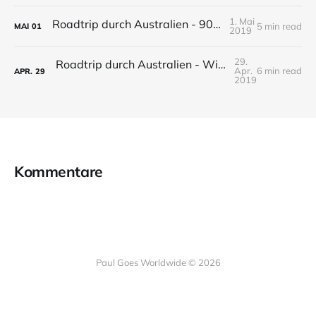
1. Mai
Roadtrip durch Australien - 90 Mile Beach
5 min read
MAI
01
2019
29.
Roadtrip durch Australien - Wilsons Promontory National Park
Apr.
6 min read
APR.
29
2019
Kommentare
Paul Goes Worldwide © 2026